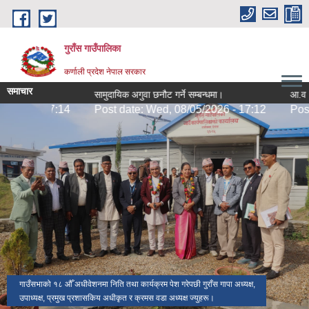
Skip to main content
गुराँस गाउँपालिका
कर्णाली प्रदेश नेपाल सरकार
समाचार
ूचना।
सामुदायिक अगुवा छनौट गर्ने सम्बन्धमा।
आ.व २०८३/
026 - 17:14
Post date:
Wed, 08/05/2026 - 17:12
Post da
गुराँस गाउँपालिकाका नागरिक राउटे समुदायमा गुराँस गाउँपालिका परिवार।
गुराँस गाउँपालिकाबाट देखिने दृष्य ।
नवनिर्मित प्रशासनिक भवन ||
गाउँसभाको १८ औँ अधीवेशनमा निति तथा कार्यक्रम पेश गरेपछी गुराँस गापा अध्यक्ष,
उपाध्यक्ष, प्रमुख प्रशासकिय अधीकृत र क्रमस वडा अध्यक्ष ज्युहरू।
गाउँसभाको १८ औँ अधीवेशनमा निति तथा कार्यक्रम पेश गरेपछी झलकहरू ।
१८ औँ गाउँसभाको दोश्रो बैठकमा बजेट पेस गर्दै।
१७ औँ गाउँसभा पछीका तस्बिर ।