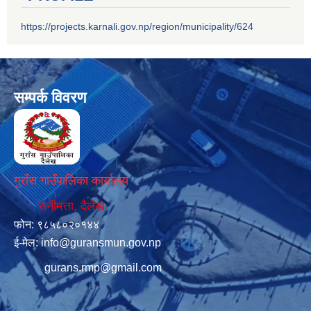
https://projects.karnali.gov.np/region/municipality/624
सम्पर्क विवरण
गुराँस गाउँपालिका कार्यालय
रानीमत्ता, दैलेख
फोन: ९८५८०२०१४४
ई-मेल:
info@guransmun.gov.np
gurans.rmp@gmail.com