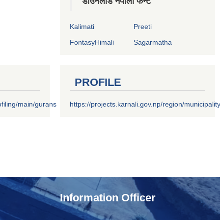
डाउनलोड नेपाली फन्ट
Kalimati
Preeti
FontasyHimali
Sagarmatha
PROFILE
filing/main/gurans
https://projects.karnali.gov.np/region/municipalit
Information Officer