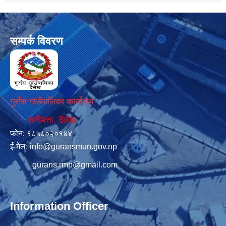
सम्पर्क विवरण
गुराँस गाउँपालिका कार्यालय
रानीमत्ता, दैलेख
फोन: ९८५८०२०१४४
ई-मेल:
info@guransmun.gov.np
gurans.rmp@gmail.com
Information Officer