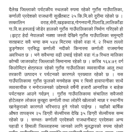
दैलेख जिल्लाको पर्यटकीय स्थलको रुपमा रहेको गुराँस गाउँपालिका,
कर्णाली प्रदेशको राजधानी सुर्खेतबाट २५ कि.मि.को दुरीमा रहेको छ ।
तत्कालिन वराह,सेरी,खड्कवाड,गोगनपानी,पिलाडि,लालिकाँडा
गा.वि.स.हरुलाई जोडेर हालको गुराँस गाउँपालिकाको निर्माण गरिएको हो
।झट्ट हेर्दा नेपालको नक्शा जस्तो देखिने गुराँस गाउँपालिका समुन्द्री
सतहबाट सवै भन्दा कम ५४४ मिटरमा रहेको वडा नं. २ स्थित तल्लो
डुङ्गेश्वर प्रसिद्ध कर्णाली नदीको किनारमा कर्णाली राजमार्गमा
अवस्थित छ । भने सवैभन्दा वढी उचाई रहेको वडा नं.७ स्थित मालिका
कोप्ची जाजरकोट जिल्लाको सिमानामा रहेको छ । करिब १६४.७९ वर्ग
किलोमिटर क्षेत्रफल रहेको गुराँस गाउँपालिका व्यवसायीक आलु तथा
तरकारी उत्पादन र पर्यटनको कारणले प्रख्यात रहेको छ । यस
गाउँपालिकामा गुराँस फुलको मनमोहक दृष्य र चिसो हावापानीका साथै
व्यवसायीक र मनोरञ्जनको उदेश्यले वर्षेनी हजारौ आन्तरिक र बाहेक
पर्यटनहरु आउने गर्दछन् । गुराँस गाउँपालिकामा संचालित सवैजसो
होटेलहरु लोकल कुखुरा कर्णाली तथा लोहोरे खोलाको माछा र स्थानीय
खानेकुराको कारणले भरिभराउ हुने गरेको पाईन्छ । यहाँको बार्षिक
औषत तापक्रम २५ डिग्री सेल्सीयस देखि ३५ डिग्री सेल्सीयस सम्म
रहेको छ । सम्भतः कर्णाली प्रदेशको राजधानीबाट प्रदेशका अन्य
पहाडी र हिमाली जिल्लाहरुमा जानको लागि मुलद्धारको रुपमा रहेको