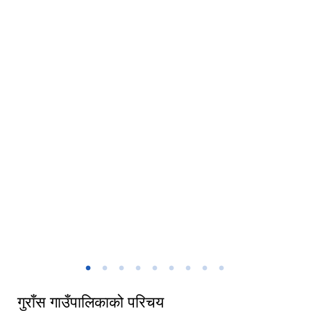
कार्यालय बाट देखिने दृश्य |
गाउँसभाको १८ औँ अधीवेशनमा निति तथा कार्यक्रम पेश गरेपछी गुराँस गापा अध्यक्ष,
उपाध्यक्ष र प्रमुख प्रशासकिय अधीकृत ।
गुराँस गाउँपालिकाको परिचय