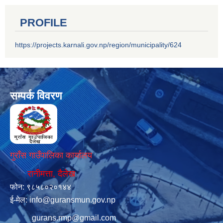
PROFILE
https://projects.karnali.gov.np/region/municipality/624
सम्पर्क विवरण
गुराँस गाउँपालिका कार्यालय
रानीमत्ता, दैलेख
फोन: ९८५८०२०१४४
ई-मेल:
info@guransmun.gov.np
gurans.rmp@gmail.com