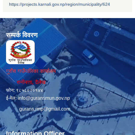
https://projects.karnali.gov.np/region/municipality/624
सम्पर्क विवरण
गुराँस गाउँपालिका कार्यालय
रानीमत्ता, दैलेख
फोन: ९८५८०२०१४४
ई-मेल:
info@guransmun.gov.np
gurans.rmp@gmail.com
Information Officer