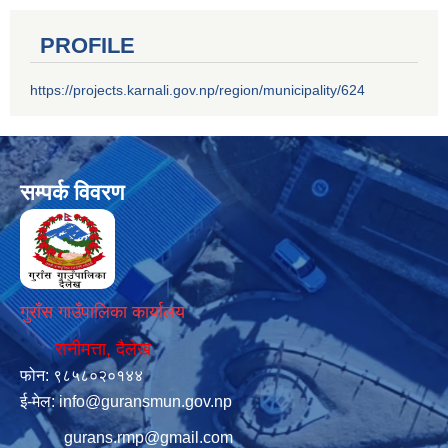
PROFILE
https://projects.karnali.gov.np/region/municipality/624
सम्पर्क विवरण
गुराँस गाउँपालिका कार्यालय
रानीमत्ता, दैलेख
फोन: ९८५८०२०१४४
ई-मेल:
info@guransmun.gov.np
gurans.rmp@gmail.com